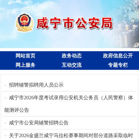
网站首页
政务动态
政府信息公开
网上服务
互动交流
专题专栏
招聘辅警拟聘用人员公示
·
咸宁市2026年度考试录用公安机关公务员（人民警察）体
·
能测评公告
咸宁市公安局辅警招聘公告
·
关于2026金盛兰咸宁马拉松赛事期间对部分道路采取临时
·