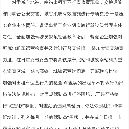
对于咸宁北站、南站出租车不打表收费现象，交通运输
部门联合公安交警、城管采取有效措施进行专项整治:
一是
压
实企业主体责任。督促出租车企业切实履行驾驶员管理主体
责任，全面加强驾驶员规范经营教育培训，督促企业加强对
所属出租车运营检查并及时进行督查通报;
二是
加大巡查稽查
力度。在日常路检路查中将高铁咸宁北站和城铁南站列为重
点巡查区域，结合高铁、城铁运营时间表，开展联合执法，
加强对出租车运营行为的检查;对查实的出租车不打表行为严
格依法依规处罚，对违规驾驶员进行停班培训;
三是
严格执
行
“红黑榜”制度。对查处的违规驾驶员，依法依规处罚和停
班培训，列入每月一期的驾驶员“黑榜”，并在咸宁日报、市
交通运输局官网上对外公示;计入从业人员质量信誉考核扣