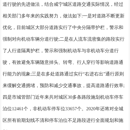
道行驶的先进做法，结合咸宁城区道路交通实际情况，经过
相关部门多年来的实践努力，做法如下:
一是
对道路不断更新
优化，目前城区大部分道路实行了中央分隔带护栏，警示和
强制对向机动车辆分道行驶;
二是
在人流车流密集的路段实行
了人行道隔离护栏，警示和强制机动车与非机动车分道行
驶，有效避免车辆随意掉头、转弯、行人穿行等影响道路通
行能力的现象;
三是
在多处道路通过实行
“右进右出”通行原则
来缓解交通拥堵，预防和减少交通事故，提高道路通行效率;
四是
市城管部门近年来共对城区
30多条路段施划机动车停车
泊位12461个，非机动车停车位33657个。2020年还将对全城
区所有前期划线不清和停车泊位不足路段进行全面规划和施