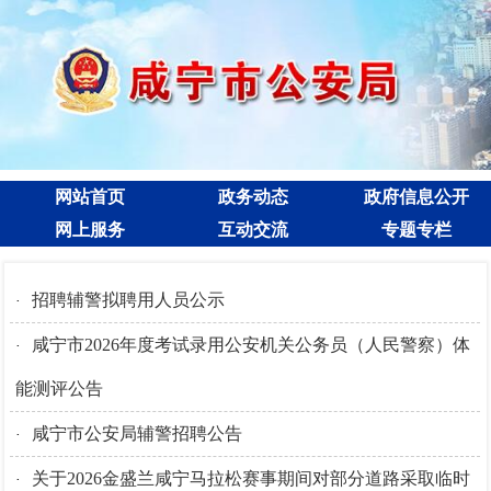
网站首页
政务动态
政府信息公开
网上服务
互动交流
专题专栏
招聘辅警拟聘用人员公示
·
咸宁市2026年度考试录用公安机关公务员（人民警察）体
·
能测评公告
咸宁市公安局辅警招聘公告
·
关于2026金盛兰咸宁马拉松赛事期间对部分道路采取临时
·