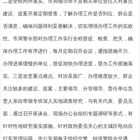
二是全程闭环落实。
市局领导班子及相关单位责任人
对重点
建议、提案
开展
定期督查
，
了解办理工作
是否到位、群众是
否满意，确保问题得到妥善解决
，
切实增强
办理工作
的实效
性。
市局警令部对办理工作实行全程督促、检查、把关，确
保办理工作有序进行，每月定期召开会议，通报措施不力、
办理进展缓慢的单位，督促加快办理进度，督办工作措施落
实。
三是
攻坚
重点难点。
对涉及面广、办理难度较大、群众
关注较多的建议、提案，主要领导、分管领导、责任单位负
责人亲自带领专班深入实地调查研究，与有关代表、委员见
面，通过召开座谈会、现场办公会组织专题调研等形式，有
针对性地研究落实措施。针对政协委员关心的主城区电动自
行车管理问题，市公安局每天组织交警、特巡警联合交通、