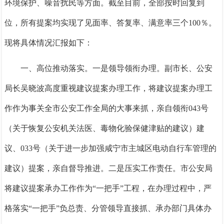
环境保护、噪音扰民等方面。截至目前，全部
按时回复到
位
，所有提案均实现了见面率、答复率、满意率三个100％。
现将具体情况汇报如下：
一、高位推动落实。
一是领导领衔办理。
副市长、公安
局长吴晓波高度重视建议提案办理工作，
将建议提案办理工
作作为事关全市公安工作全局的大事来抓
，亲自领衔043号
（关于恢复公安机关法医、毒物化验保健津贴的建议）建
议、033号（关于进一步加强咸宁市主城区电动自行车管理的
建议）提案，亲自督导推进。
二是压实工作责任。
市公安局
将建议提案
承办工作作为“一把手”工程，在办理过程中，严
格落实“一把手”负总责、分管领导直接抓、承办部门具体办