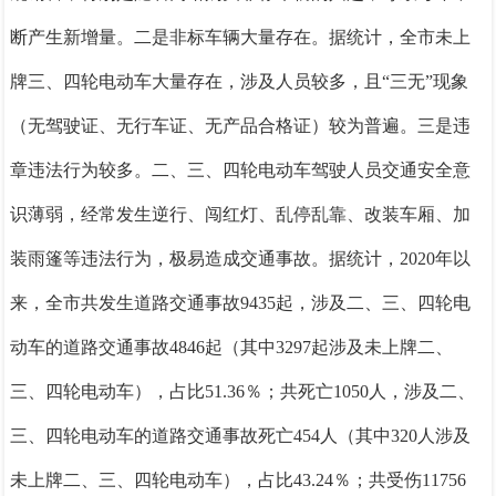
断产生新增量。
二是非标车辆大量存在。
据统计，全市未上
牌三、四轮电动车大量存在，涉及人员较多，且
“三无”现象
（无驾驶证、无行车证、无产品合格证）较为普遍。
三是违
章违法行为较多。
二、三、四
轮电动车驾驶人员交通安全意
识薄弱，经常发生逆行、闯红灯、乱停乱靠、改装车厢、加
装雨篷等违法行为，极易造成交通事故。据统计，
2020年以
来，全市共发生道路交通事故9435起，涉及
二、三、四
轮电
动车的道路交通事故
4846起（其中3297起涉及未上牌
二、
三、四
轮电动车），占比
51.36％；共死亡1050人，涉及
二、
三、四
轮电动车的道路交通事故死亡
454人（其中320人涉及
未上牌
二、三、四
轮电动车），占比
43.24％；共受伤11756