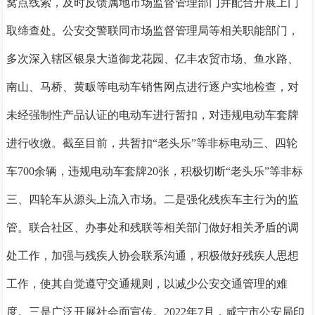
窝点线索，及时反馈属地市场监督管理部门并配合开展上门
取缔查处。公安交警联同市场监督管理局等相关职能部门，
多次深入辖区银泉大道御龙花园、亿丰农贸市场、鱼水路、
南山、马桥、黄畈等电动车销售网点进行逐户实地检查，对
未经强制性产品认证的电动车进行暂扣，对违规电动车套牌
进行收缴。截至目前，共暂扣
“老头乐”等非标电动三、四轮
车700余辆，违规电动车套牌20张，积极切断“老头乐”等非标
三、四轮车从源头上流入市场。
二是强化残疾车主行为的监
管。
联合社区、办事处和残联等相关部门做好相关矛盾的调
处工作，加强与残疾人协会联系沟通，积极做好残疾人思想
工作，使其自觉遵守交通规则，以减少公安交通管理的难
度。
三是广泛开展社会面宣传。
2022年7月，咸宁市公安局印