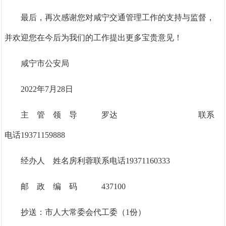
最后，再次感谢您对咸宁交通管理工作的支持与监督，
并欢迎您在今后为我们的工作提出更多宝贵意见！
咸宁市公安局
2022
年
7
月
2
8日
主
管
领
导
罗
达
联系
电话
19371159888
经办人
姓名
房利蓉
联系电话
19371160333
邮
政
编
码
437100
抄送：
市人大常委会代工委（
1份）