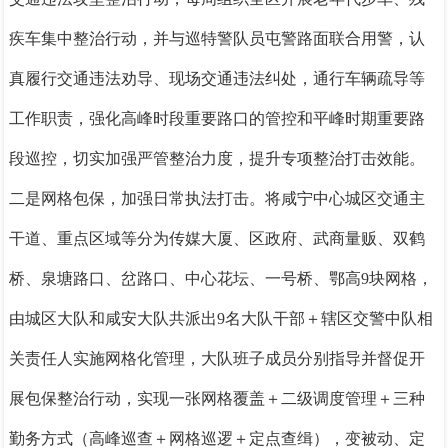
疾车集中整治行动，并与巡特警队员屯警路面联合用警，认
真履行交通违法劝导、现场交通违法纠处，通行车辆疏导等
工作职责，强化高峰时段重要路口的管控和平峰时期重要路
段巡控，切实加强严管整治力度，提升专项整治打击效能。
二是网格包保，加强日常执法打击。
将咸宁中心城区交通主
干道、重点区域等分为传媒大厦、区政府、武商量贩、双鹤
桥、泉塘路口、岔路口、中心花坛、一号桥、鄂高
9块网格，
由城区大队和咸安大队共派出9名大队干部＋辖区交警中队相
关责任人实施网格化管理，大队班子成员分别指导并督促开
展包保整治行动，实现一张网格覆盖＋二级调度管理＋三种
勤务方式（高峰巡查＋网格巡逻＋定点查缉），变被动、定