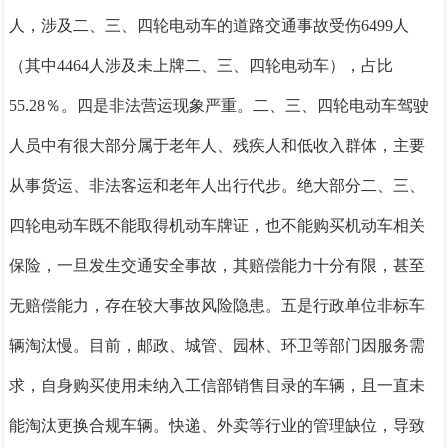
人，涉及
二、三、四
轮电动车的道路交通事故受伤
6499人
（其中4464人涉及未上牌
二、三、四
轮电动车），占比
55.28％。
四是非法营运现象严重。
二、三、四
轮电动车驾驶
人员中有很大部分属于老年人、残疾人和低收入群体，主要
从事货运、非法客运和老年人出行代步
。
绝大部分二、
三、
四轮电动车既不能取得机动车牌证，也不能购买机动车相关
保险，一旦发生交通安全事故，其赔偿能力十分有限，甚至
无赔偿能力，存在较大事故风险隐患。
五是行政单位非标车
辆淘汰慢。
目前，邮政、城管、园林、环卫等部门因服务需
求，自身购买使用
未纳入工信部销售目录的车辆
，且一直未
能淘汰更换合规车辆。快递、外卖等行业的管理缺位，导致