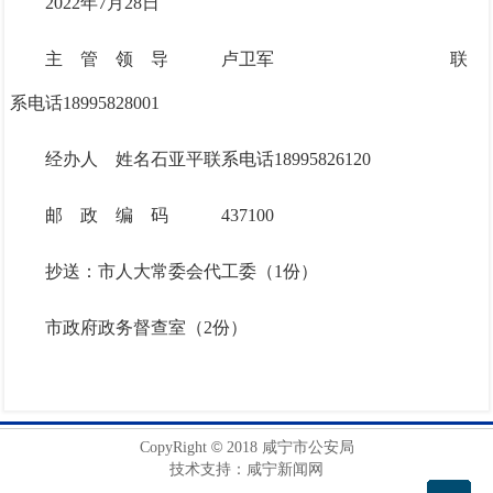
2022
年
7
月
2
8日
主
管
领
导
卢卫军
联
系电话
18995828001
经办人
姓名
石亚平
联系电话
18995826120
邮
政
编
码
437100
抄送：
市人大常委会代工委（
1份）
市政府政务督查室（
2份）
©
CopyRight
2018 咸宁市公安局
技术支持：咸宁新闻网