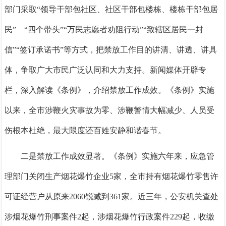
部门采取
“领导干部包社区、社区干部包楼栋、楼栋干部包居
民” “四个带头”“万民志愿者劝阻行动”“致辖区居民一封
信”“签订承诺书”等方式，把禁放工作目的讲清、讲透、讲具
体，争取广大市民广泛认同和大力支持。新闻媒体开辟专
栏，深入解读《条例》，介绍禁放工作成效。《条例》实施
以来，全市涉鞭火灾事故为零、涉鞭警情大幅减少、人员受
伤根本杜绝，最大限度还百姓安静和谐春节。
二是禁放工作成效显著
。
《条例》实施六年来，应急管
理部门关闭生产烟花爆竹企业
5家，全市持有烟花爆竹零售许
可证经营户从原来2060锐减到361家。近三年，公安机关查处
涉烟花爆竹刑事案件2起，涉烟花爆竹行政案件229起，收缴