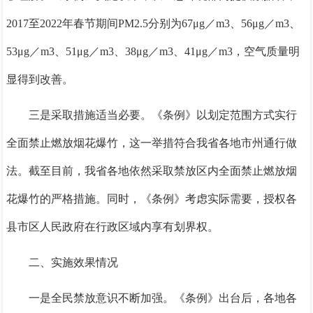
2017
至
2022年春节期间PM2.5分别为67μg／m3
、
56
μg／m3
、
53
μg／m3
、
51
μg／m3
、
38
μg／m3
、
41
μg／m3
，
空气质量明
显得到改善。
三是采取措施适当必要。
《条例》以划定范围方式实行
全面禁止燃放烟花爆竹，这一举措符合我省各地市州通行做
法。截至目前，我省各地依然采取禁放区内全面禁止燃放烟
花爆竹的严格措施。同时，《条例》考虑实际需要，授权各
县市区人民政府在行政区域内享有划界权。
二、
实施效果情况
一是全民禁放意识不断加强。
《条例》出台后，各地各