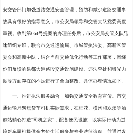
安交管部门加强道路交通安全管理，预防和减少
道路
交通事
故具有很好的指导意义，
市公安局领导和交管支队党委高度
重视。收到第
064号提案的办理任务后，
市公安局交管支队迅
速组织专班，联合
市交通运输局、市城管执法委、高新区管
委会和高新中队
，结合当前交通优化行动等工作
部署
，
围绕
你
们反馈的
泉都大道路段交通设施建设、违法查处和曝光力
度等
方面存在的不足进行了全面整改。具体办理情况如下
。
一、推进执法服务融合，加强交通安全教育宣传。
市交
通运输局聚焦货车司机实际需求，在桂花、横沟和双溪等治
超站精心打造
“司机之家”，配备便民设施，以实际行动为过
境货车司机提供全方位生活服务与专业法律咨询，并通过发