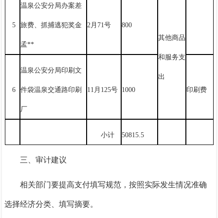
温泉公安分局办案差
5
旅费、抓捕逃犯奖金
2月71号
800
其他商品
孟**
和服务支
温泉公安分局印刷文
出
6
件袋温泉交通路印刷
11月125号
1000
印刷费
厂
小计
50815.5
三、审计建议
相关部门要
提高
支付填写规范
，
按照实际发生情况准确
选择经济分类、填写摘要。