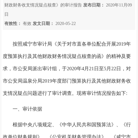
财政财务收支情况疑点核查》的审计报告
发布日期：
2020年11月09
日
有效性：
有效
发文日期：
2020-05-22
按照咸宁市审计局《关于对市直各单位配合开展
2019年
度预算执行及其他财政财务情况疑点核查的函》的精神及要
求，
市
公安局
派出审计组，于
2020年
4
月
21
日至
5
月
22
日，对
市公安局温泉分局
2019年度部门预算执行及其他财政财务收
支情况
疑点问题进行了审计调查
。
现将审计情况报告如下:
一、
审计依据
根据中央
八项规定、《中华人民共和国预算法》、《行
政单位财务规则》、《公安机关财务管理办法》、《咸宁市