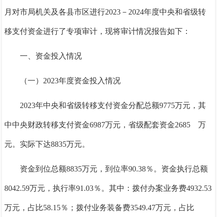
月
对市局机关及各县市区进行
2023－2024
年度中央和省级转
移支付资金进行了专项审计，现将审计情况报告如下：
一、资金投入情况
（一）
2023
年度资金投入情况
2023
年中央和省级转移支付资金分配总额
9775
万元，其
中中央财政转移支付资金
6987
万元，省级配套资金
2685
万
元。实际下达
8835
万元。
资金到位总额
8835
万元，到位率
90.38％
。资金执行总额
8042.59
万元，执行率
91.03％
。其中：拨付办案业务费
4932.53
万元，占比
58.15％
；拨付业务装备费
3549.47
万元，占比