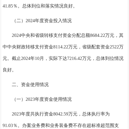
41.85％
。总体到位和落实情况良好。
（二）
2024
年度资金投入情况
2024
中央和省级转移支付资金分配总额
8684.22
万元，其
中中央财政转移支付资金
8114.22
万元，省级配套资金
2522
万
元。
截止
2024年10月，
实际下达
7216.42
万元
，
总体到位情况
良好。
二、资金使用情况
（一）
2023
年度资金使用情况
2023
年度共执行资金
8042.59
万元，总体执行率为
91.03％
。办案业务费和业务装备费不存在超标准超范围支