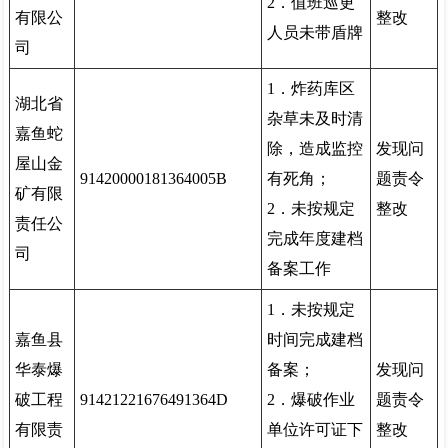
2．值班巡更
有限公
整改
人员未带盾牌
司
1．炸药库区
湖北省
杂草未及时清
嘉鱼蛇
除，造成监控
发现问
屋山金
91420000181364005B
有死角；
题责令
矿有限
2．未按规定
整改
责任公
完成年度建档
司
备案工作
1．未按规定
嘉鱼县
时间完成建档
华泰爆
备案；
发现问
破工程
91421221676491364D
2．爆破作业
题责令
有限责
单位许可证下
整改