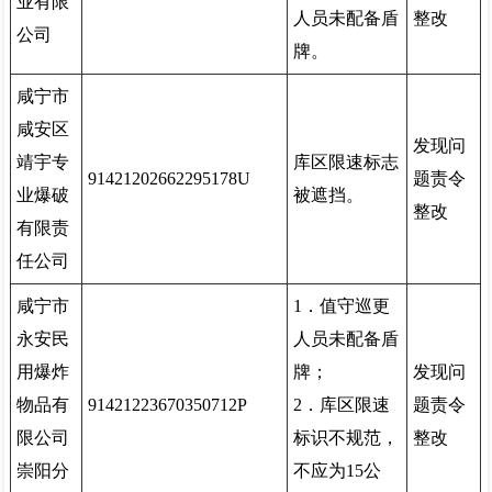
业有限
人员未配备盾
整改
公司
牌。
咸宁市
咸安区
发现问
靖宇专
库区限速标志
91421202662295178U
题责令
业爆破
被遮挡。
整改
有限责
任公司
咸宁市
1．值守巡更
永安民
人员未配备盾
用爆炸
牌；
发现问
物品有
91421223670350712P
2．库区限速
题责令
限公司
标识不规范，
整改
崇阳分
不应为15公