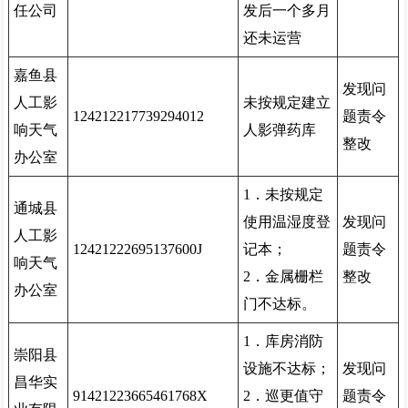
任公司
发后一个多月
还未运营
嘉鱼县
发现问
人工影
未按规定建立
124212217739294012
题责令
响天气
人影弹药库
整改
办公室
1．未按规定
通城县
使用温湿度登
发现问
人工影
12421222695137600J
记本；
题责令
响天气
2．金属栅栏
整改
办公室
门不达标。
1．库房消防
崇阳县
设施不达标；
发现问
昌华实
91421223665461768X
2．巡更值守
题责令