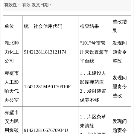
有效性：
有效
发文日期：
整改结
单位
统一社会信用代码
检查结果
果
湖北帅
“101”号雷管
发现问
力化工
914212811813121174
库未设置装车
题责令
公司
平台线
整改
赤壁市
1．未建设人
发现问
人工影
影库弹药库
12421281MB0T70910F
题责令
响天气
2．发射装置
整改
办公室
保养不够
赤壁市
1．库区杂草
安力民
发现问
未清除
用爆破
91421281667670934U
题责令