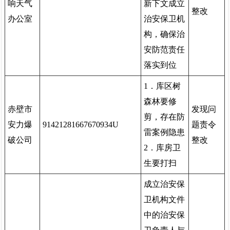
响天气
新下文成立
整改
办公室
治安保卫机
构，确保治
安防范责任
落实到位
1．库区树
森林要修
赤壁市
发现问
剪，存在防
安力爆
91421281667670934U
题责令
雷案例隐患
破公司
整改
2．库房卫
生要打扫
成立治安保
卫机构文件
中的治安保