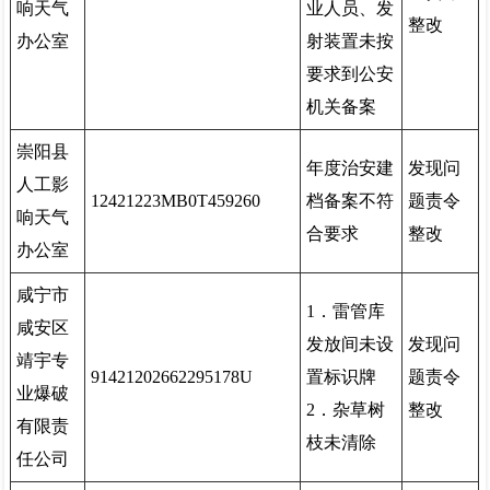
响天气
业人员、发
整改
办公室
射装置未按
要求到公安
机关备案
崇阳县
年度治安建
发现问
人工影
12421223MB0T459260
档备案不符
题责令
响天气
合要求
整改
办公室
咸宁市
1．雷管库
咸安区
发放间未设
发现问
靖宇专
91421202662295178U
置标识牌
题责令
业爆破
2．杂草树
整改
有限责
枝未清除
任公司