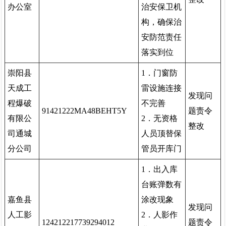
办公室
治安保卫机
构，确保治
安防范责任
落实到位
崇阳县
1．门窗防
天成工
雷设施连接
发现问
程爆破
不完善
91421222MA48BEHT5Y
题责令
有限公
2．无资格
整改
司通城
人员顶替保
分公司
管员开库门
1．出入库
台账弹数有
嘉鱼县
涂改现象
发现问
人工影
2．人影作
124212217739294012
题责令