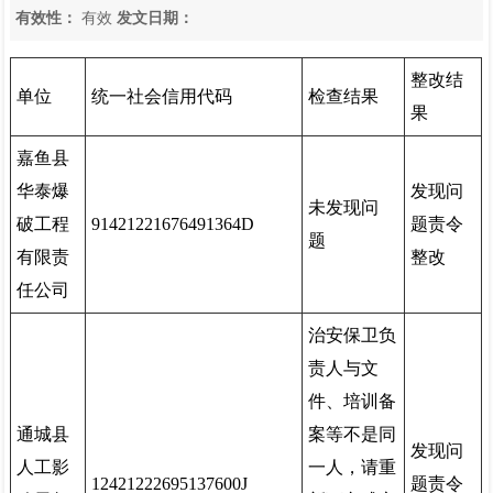
有效性：
有效
发文日期：
整改结
单位
统一社会信用代码
检查结果
果
嘉鱼县
华泰爆
发现问
未发现问
破工程
91421221676491364D
题责令
题
有限责
整改
任公司
治安保卫负
责人与文
件、培训备
通城县
案等不是同
发现问
人工影
一人，请重
12421222695137600J
题责令