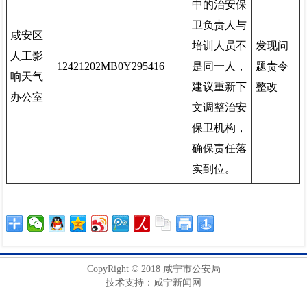
中的治安保
卫负责人与
咸安区
培训人员不
发现问
人工影
12421202MB0Y295416
是同一人，
题责令
响天气
建议重新下
整改
办公室
文调整治安
保卫机构，
确保责任落
实到位。
©
CopyRight
2018 咸宁市公安局
技术支持：咸宁新闻网