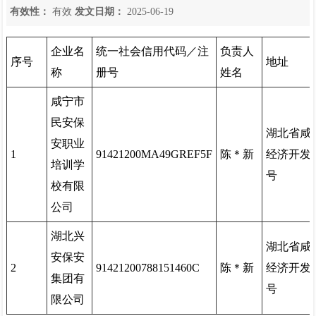
有效性：
有效
发文日期：
2025-06-19
企业名
统一社会信用代码／注
负责人
序号
地址
称
册号
姓名
咸宁市
民安保
湖北省咸
安职业
1
91421200MA49GREF5F
陈＊新
经济开发
培训学
号
校有限
公司
湖北兴
湖北省咸
安保安
2
91421200788151460C
陈＊新
经济开发
集团有
号
限公司