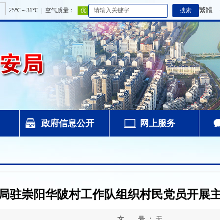
繁體
政府信息公开
网上服务
局驻崇阳华陂村工作队组织村民党员开展
文 号 ：
无