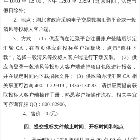
午
00:00
至
12:
00，下午
12:00
至
23:59（北京时间，法定节
假日
除外）
2、地点：湖北省政府采购电子交易数据汇
聚平台或一毂
清风等投标人客户
端。
3、方式
：（
1）供应商在汇聚平台注册账户登陆后绑定
汇聚
CA，在首页供
应商投标客户端板块，点击
“前往下
载
”，选择一毂清风等投标人客户端进行下
载安装。（
2）供
应商登录一毂清风等投标人客户端选择
项目包段进行报名，
并
在规定时间内下载招标文件
；（
3）供应商办理汇聚 CA
相
关事宜可咨询
:400-11 2-9919，13367130583，请供应商提前获
取投标人客户端
操作手册，熟悉客户端操作流程。相关事宜
可咨询客服
QQ：800182906。
4、售价：0
(元)
四、提交投标文件截止时间、开标时间和地点
1、开始时间：2026
年
05
月
25
日
00
点
00
分（北京