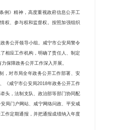
条例》精神，高度重视政府信息公开工
知情权、参与权和监督权。按照加强组织
整政务公开领导小组。
咸宁
市
公安
局
警令
立了相应工作机构，明确了责任人、制定
有力保障政务公开工作深入开展。
制，对市局全年政务公开工作部署、安
、《
咸宁
市公安局
2018年政务公开工作
部
牵头，法制支队、
政治部
等部门协同配
公安局门户网站
、咸宁网络问政、平安咸
开工作定期通报，并把通报成绩纳入年度