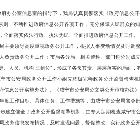
政府办公室信息室
的指导下，我局认真贯彻落实《政府信息公开
的原则，不断推进政府信息公开各项工作，充分保障人民群众的
，全面落实依法行政、执法为民、全面推进政府信息公开工作。
局
主要领导高度重视政务公开工作，根据人事变动情况及时调
人负责政务公开工作；市局各分局、相关警种、部门也分别成
导、人员、机构
“三到位”，形成了各负其责、层层落实的局面，
咸宁
市公
安局政务公开工作小组先
积极
完善政务公开监督检查机
府信息
公开
实施办法
》、《
咸宁
市公安局
公文类公开审核办法
》
年度工作目标、具体任务、工作措施等，由
咸宁
市
公安
局
警令
一步
建立健全了政务公开监督领导机制，由专人定期检查
咸宁
市
局政务信息发布情况，及时发现问题，督促整改。实行政务公