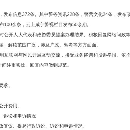
，发布信息
372
条。其中警务资讯
228
条，警营文化
24
条，发布
布
100余条，云上咸宁警视栏目
发布
50余期。
时
公开人大代表和政协委员提案办理结果、积极回复网络问政
懂。解读范围广泛，涉及户政、驾考等方方面面。
用互联网与网民开展互动交流，接受业务咨询和投诉举报。依
时间注重实效、回复内容做到规范。
要求。
公开费用。
、
诉讼和申诉情况
政复议、提起行政诉讼
、
诉讼和申诉情况
。