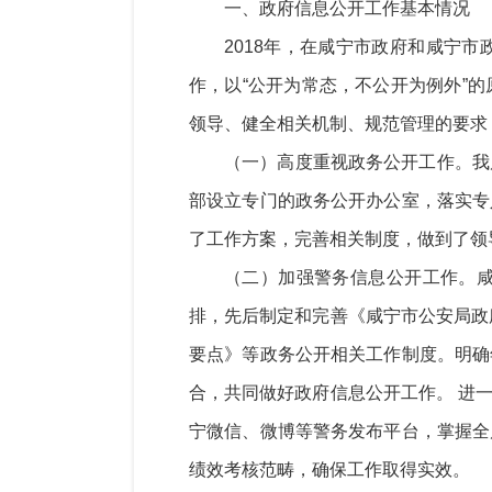
一、
政府信息公开工作基本情况
201
8
年，在
咸宁
市政府
和咸宁市
作，以
“公开为常态，不公开为例外”
领导、健全相关机制、规范管理的要求
（一）高度重视政务公开工作。
我
部
设
立
专门的政务公开办公室，
落实
专
了工作方案，完善相关制度，做到了领
（二）加强警务信息公开工作
。
排，先后制定和完善《
咸宁
市公安局
政
要点》等政务公开相关工作制度。明确
合，共同做好政府信息公开工作。
进
宁微信
、
微博等
警务发布平台，掌握全
绩效考核范畴，确保工作取得实效。