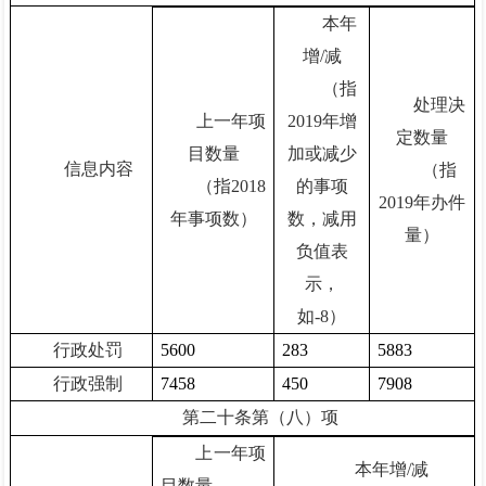
本年
增/减
（指
处理决
上一年项
2019年增
定数量
目数量
加或减少
信息内容
（指
（指2018
的事项
2019年办件
年事项数）
数，减用
量）
负值表
示，
如-8）
行政处罚
5600
283
5883
行政强制
7458
450
7908
第二十条第（八）项
上一年项
本年增/减
目数量