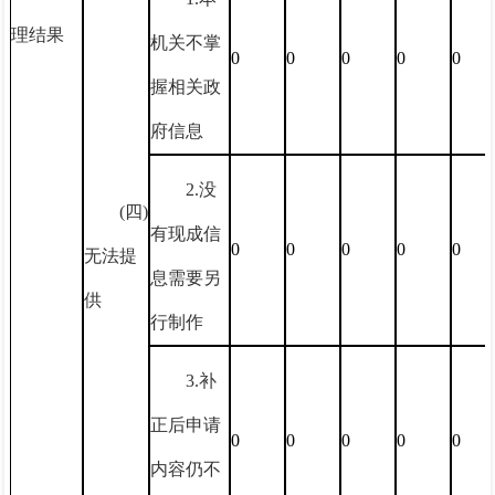
理结果
机关不掌
0
0
0
0
0
握相关政
府信息
2.没
(四)
有现成信
0
0
0
0
0
无法提
息需要另
供
行制作
3.补
正后申请
0
0
0
0
0
内容仍不