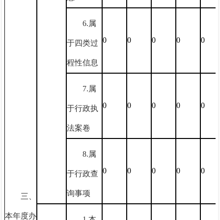
6.属
0
0
0
0
0
于四类过
程性信息
7.属
0
0
0
0
0
于行政执
法案卷
8.属
0
0
0
0
0
于行政查
询事项
三、
本年度办
1.本