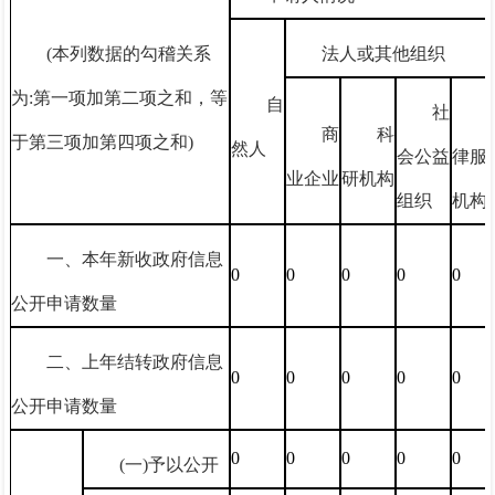
(本列数据的勾稽关系
法人或其他组织
为:第一项加第二项之和，等
自
社
商
科
于第三项加第四项之和)
然人
会公益
律服
业企业
研机构
组织
机构
一、本年新收政府信息
0
0
0
0
0
公开申请数量
二、上年结转政府信息
0
0
0
0
0
公开申请数量
0
0
0
0
0
(一)予以公开