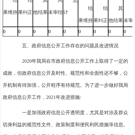
结
结
其
尚
总
结
结
其
果维持
果纠正
他结果
未审结
计
果维持
果纠正
他结果
未审
0
0
0
0
0
0
0
0
0
五、
政府信息公开工作存在的问题及改进情况
20
20
年我局在市政府信息公开工作上取得了一定的
成效，但
政府信息公开及时
性
、规范性和全面性还不够
，
公
开机制有待加强，公开程序有待规范。
为了进一步做好我局
政府信息公开工作，
202
1
年改进措施:
一是加强
政府信息公开透明度
，
尤其是对涉及群众
切身利益的规范性文件、政策制度和便民利民措施等信息。