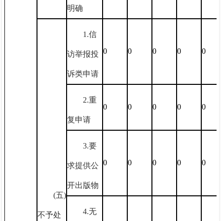
明确
1.信
0
0
0
0
0
访举报投
诉类申请
2.重
0
0
0
0
0
复申请
3.要
0
0
0
0
0
求提供公
开出版物
(五)
4.无
不予处