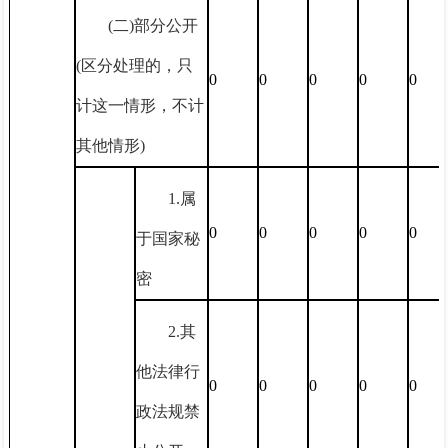
(二)部分公开
(区分处理的，只
0
0
0
0
0
计这一情形，不计
其他情形)
1.属
0
0
0
0
0
于国家秘
密
2.其
他法律行
0
0
0
0
0
政法规禁