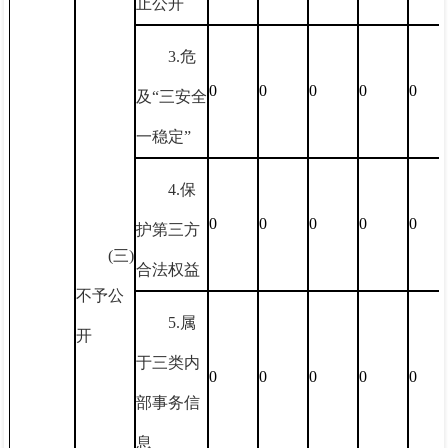
止公开
3.危
0
0
0
0
0
及“三安全
一稳定”
4.保
0
0
0
0
0
护第三方
(三)
合法权益
不予公
5.属
开
于三类内
0
0
0
0
0
部事务信
息