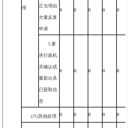
正当理由
理
0
0
0
0
0
大量反复
申请
5.要
求行政机
关确认或
0
0
0
0
0
重新出具
已获取信
息
0
0
0
0
0
(六)其他处理