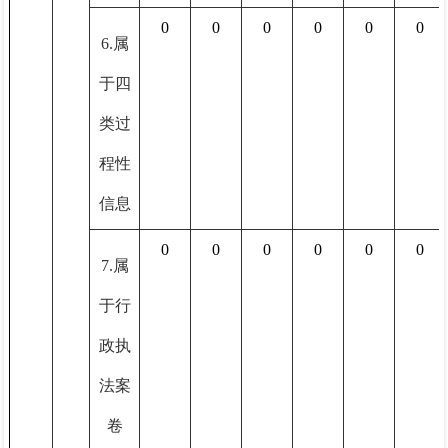
0
0
0
0
0
0
6.属
于四
类过
程性
信息
0
0
0
0
0
0
7.属
于行
政执
法案
卷