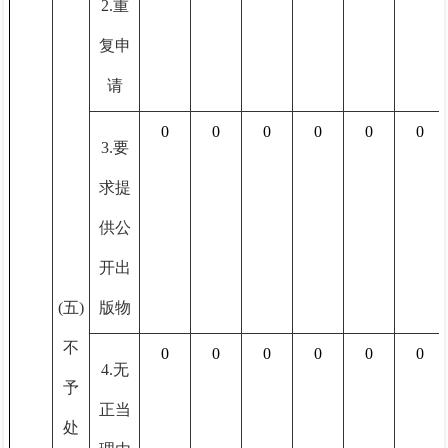
2.重
复申
请
0
0
0
0
0
0
3.要
求提
供公
开出
(五)
版物
不
0
0
0
0
0
0
4.无
予
正当
处