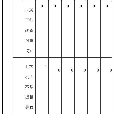
0
0
0
0
0
0
8.属
于行
政查
询事
项
1.本
1
0
0
0
0
0
机关
不掌
握相
关政