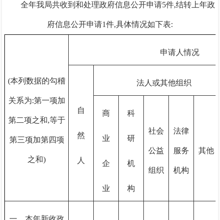
全年我局共收到和处理政府信息公开申请5件,结转上年政
府信息公开申请1件,具体情况如下表:
申请人情况
(本列数据的勾稽
法人或其他组织
关系为:第一项加
自
商
科
第二项之和,等于
社会
法律
然
业
研
第三项加第四项
公益
服务
其他
之和)
人
企
机
组织
机构
业
构
一、本年新收政