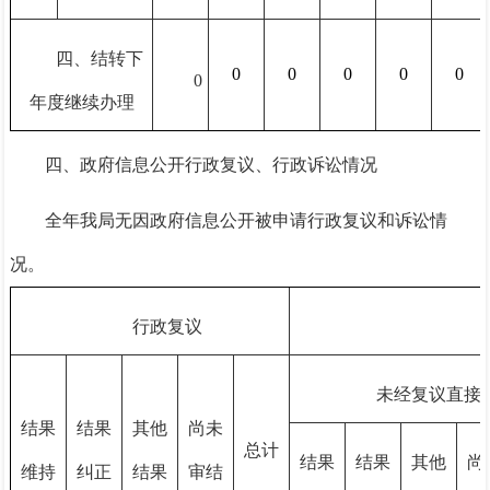
四、结转下
0
0
0
0
0
0
年度继续办理
四、政府信息公开行政复议、行政诉讼情况
全年我局无因政府信息公开被申请行政复议和诉讼情
况。
行政复议
未经复议直接
结果
结果
其他
尚未
总计
结果
结果
其他
尚
维持
纠正
结果
审结