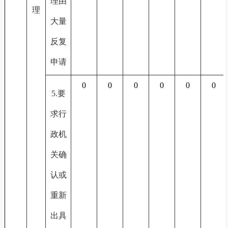
理由
理
大量
反复
申请
0
0
0
0
0
0
5.要
求行
政机
关确
认或
重新
出具