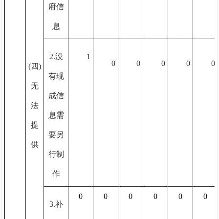
府信
息
2.没
1
0
0
0
0
0
(四)
有现
无
成信
法
息需
提
要另
供
行制
作
0
0
0
0
0
0
3.补