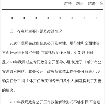
维持
纠正
结果
审
0
0
0
0
0
0
0
0
五、存在的主要问题及改进情况
2020年我局在政府信息公开及时性、规范性和全面性等
方面还做得不够,个别部门重视程度还不够。针对以上问
题,2021年我局成立专门政务公开领导小组,制定了
《咸宁市公
安局政府网站、政务公开、政务新媒体工作任务分解表》,明
确责任分工,将主体责任压实到各部门及个人,问题得到了妥善
的解决。
2021年我局政务公开工作政策解读形式不够多样,平台建