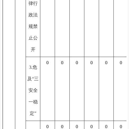
律行
政法
规禁
止公
开
0
0
0
0
0
0
3.危
及“三
安全
一稳
定”
0
0
0
0
0
0