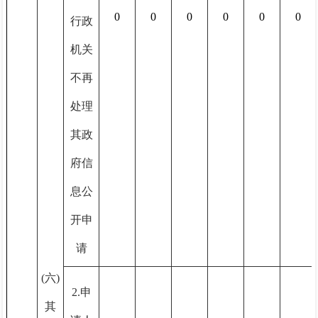
0
0
0
0
0
0
行政
机关
不再
处理
其政
府信
息公
开申
请
(六)
2.申
其