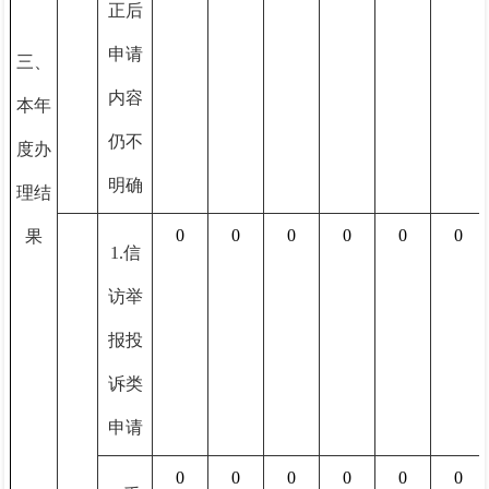
正后
申请
三、
内容
本年
仍不
度办
明确
理结
0
0
0
0
0
0
果
1.信
访举
报投
诉类
申请
0
0
0
0
0
0