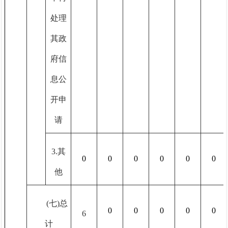
处理
其政
府信
息公
开申
请
3.其
0
0
0
0
0
0
他
(七)总
0
0
0
0
0
6
计