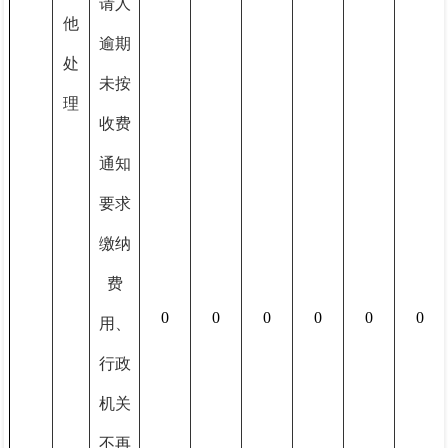
请人
他
逾期
处
未按
理
收费
通知
要求
缴纳
费
0
0
0
0
0
0
用、
行政
机关
不再