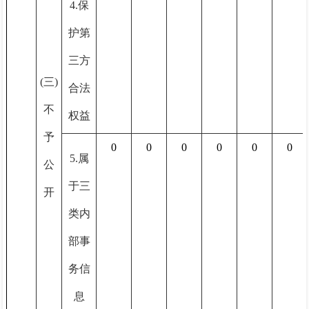
4.保
护第
三方
(三)
合法
不
权益
予
0
0
0
0
0
0
5.属
公
于三
开
类内
部事
务信
息