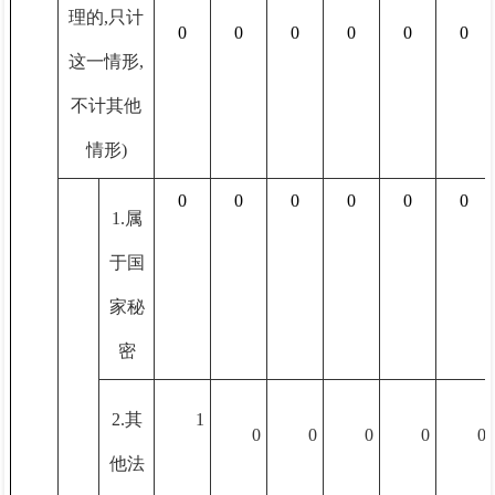
理的,只计
0
0
0
0
0
0
这一情形,
不计其他
情形)
0
0
0
0
0
0
1.属
于国
家秘
密
2.其
1
0
0
0
0
0
他法