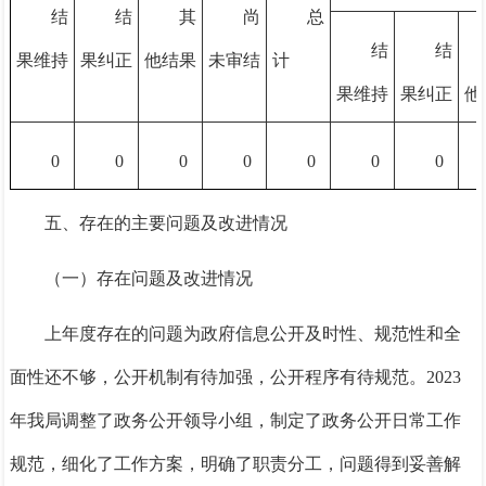
结
结
其
尚
总
结
结
果维持
果纠正
他结果
未审结
计
果维持
果纠正
他
0
0
0
0
0
0
0
五、存在的主要问题及改进情况
（一）存在问题及改进情况
上年度存在的问题为政府信息公开及时性、规范性和全
面性还不够，公开机制有待加强，公开程序有待规范。2023
年我局调整了政务公开领导小组，制定了政务公开日常工作
规范，细化了工作方案，明确了职责分工，问题得到妥善解