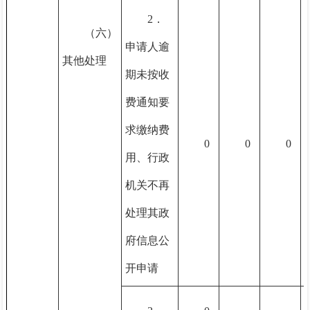
2．
（六）
申请人逾
其他处理
期未按收
费通知要
求缴纳费
0
0
0
用、行政
机关不再
处理其政
府信息公
开申请