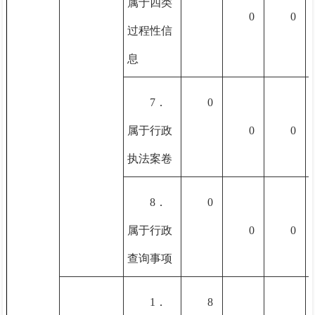
属于四类
0
0
过程性信
息
7．
0
属于行政
0
0
执法案卷
8．
0
属于行政
0
0
查询事项
1．
8