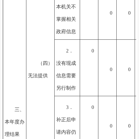
本机关不
0
0
掌握相关
政府信息
2．
0
（四）
没有现成
0
0
无法提供
信息需要
另行制作
3．
0
三、
补正后申
本年度办
0
0
请内容仍
理结果