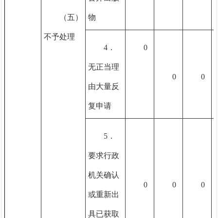
（五）
物
不予处理
4．
0
无正当理
0
0
由大量反
复申请
5．
要求行政
机关确认
0
0
0
或重新出
具已获取