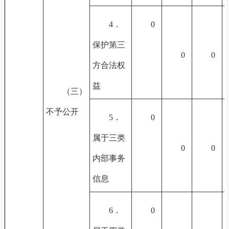
4．
0
保护第三
0
0
方合法权
益
（三）
不予公开
5．
0
属于三类
0
0
内部事务
信息
6．
0