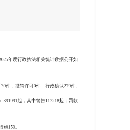
202
5
年度行政执法相关统计数据公开如
可
39
件，撤销许可
0件，行政确认
279
件。
）
391991起
，其中警告
117218起；
罚款
措施
150
。