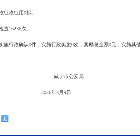
政征收征用
0起。
检查
16236
次。
实施行政确认
0件，实施行政奖励0次，奖励总金额0元；实施其
市公安局
年3月9日