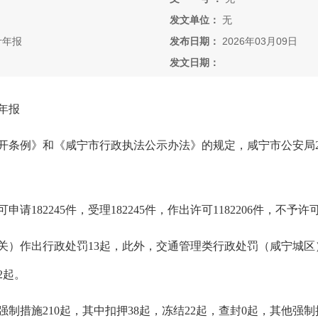
发文单位：
无
计年报
发布日期：
2026年03月09日
发文日期：
年报
开条例》和《咸宁市行政执法公示办法》的规定，咸宁市公安局
可申请
182245
件，受理
182245
件，作出许可
1182206
件，不予许
关
）
作出行政处罚
13
起
，
此
外，交通管理类行政处罚（咸宁城区
2
起
。
强制措施
210
起，其中扣押
38
起，冻结
22
起，查封
0起，其他强制