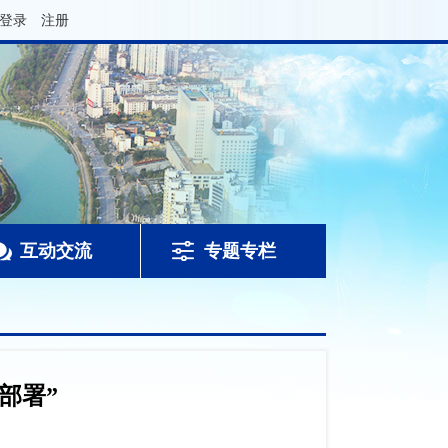
登录
注册
互动交流
专题专栏
部署”