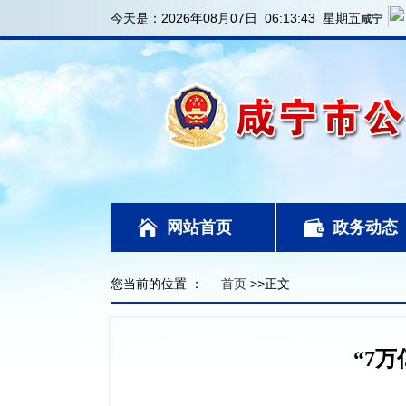
今天是：
2026年08月07日 06:13:44 星期五
网站首页
政务动态
您当前的位置 ：
首页
>>正文
“7