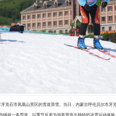
牙克石市凤凰山景区的雪道滑雪。当日，内蒙古呼伦贝尔市牙
内铺就一条雪道，以季节反差为游客营造出独特的冰雪运动体验