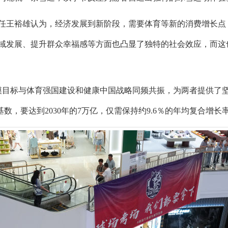
任王裕雄认为，经济发展到新阶段，需要体育等新的消费增长点
域发展、提升群众幸福感等方面也凸显了独特的社会效应，而这
模目标与体育强国建设和健康中国战略同频共振，为两者提供了坚
为基数，要达到2030年的7万亿，仅需保持约9.6％的年均复合增长