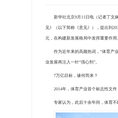
新华社北京9月11日电（记者丁
见》（以下简称《意见》），提出到2
元，在构建新发展格局中发挥重要作用
作为近年来的高频热词，“体育产
业发展再注入一针“强心剂”。
7万亿目标，缘何而来？
2014年，体育产业首个标志性
专家认为，此后十余年间，体育不