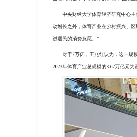
中央财经大学体育经济研究中心主
动增长之外，体育产业在乡村振兴、区
进居民的消费意愿。”
对于7万亿，王兆红认为，这一规
2023年体育产业总规模的3.67万亿元