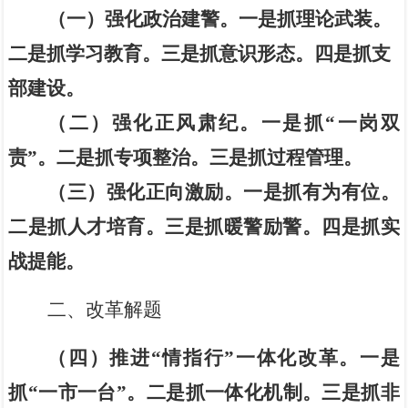
（一）强化政治建警。
一是抓
理论武装
。
二是抓学习教育。
三
是抓
意识形态
。
四是
抓
支
部建设
。
（二）强化正风肃纪。
一
是抓
“一岗双
责”
。
二
是
抓专项整治。
三
是抓过程管理。
（三）强化正向激励。
一是
抓
有为有位
。
二
是抓人才培育。
三
是抓
暖警励警
。
四是抓实
战提能。
二、改革解题
（四）推进
“
情指行
”
一体化改革。
一是
抓
“
一市一台
”
。二是抓一体化机制。三是抓非