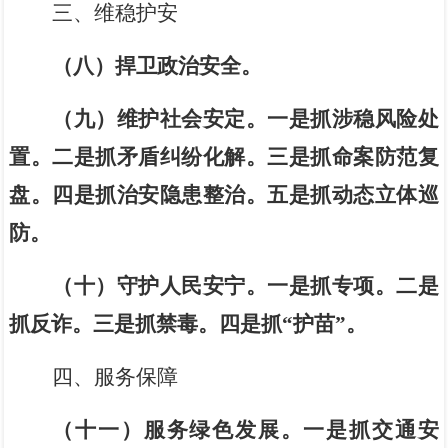
三、维稳护安
（八）捍卫政治安全。
（九）维护社会安定。
一是抓涉稳风险处
置。二是抓矛盾纠纷化解。三是抓命案防范复
盘。四是抓
治安
隐患整治。五是抓
动态立体巡
防
。
（十）守护人民安宁。
一是抓
专项
。
二
是
抓反诈。
三
是抓禁毒。
四
是抓
“护苗”
。
四
、服务
保障
（十一）服务绿色发展。
一
是抓交通
安