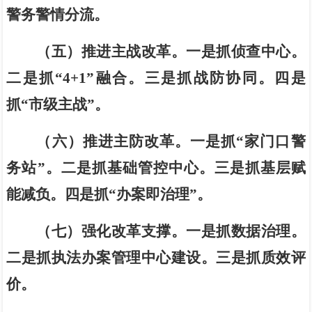
警务警情分流。
（五）推进主战改革。
一
是抓侦查中心。
二
是抓
“
4+1
”
融合。
三是抓战防协同。四
是
抓
“
市级主战
”
。
（六）推进主防改革。
一是抓
“
家门口警
务站
”
。二是抓基础管控中心。三是
抓基层赋
能减负。四是
抓
“
办案即治理
”
。
（七）强化改革支撑。
一
是抓数据治理。
二是抓执法办案管理中心建设。
三是抓
质效
评
价。