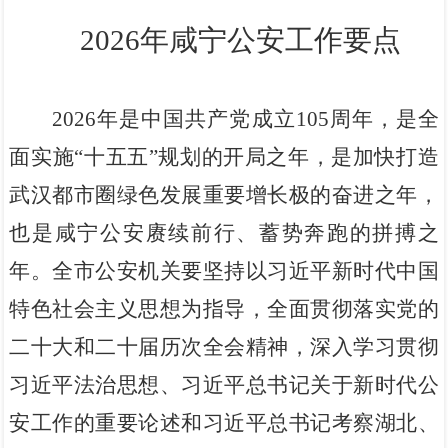
2026
年
咸宁公安
工作要点
2026
年是中国共产党成立
105
周年，是全
面实施
“
十五五
”
规划的开局之年
，是加快打造
武汉都市圈绿色发展重要增长极的奋进之年，
也是咸宁公安
赓续
前行、蓄势奔跑的拼搏之
年
。全市公安机关要坚持以习近平新时代中国
特色社会主义思想为指导，全面贯彻落实党的
二十大和二十届
历次
全会精神，深入学习贯彻
习近平法治思想、习近平总书记关于新时代公
安工作的重要论述和
习近平总书记
考察湖北、