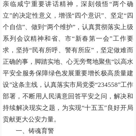
亲临咸宁重要讲话精神，
深刻领悟
“两个确
立”的决定性意义，增强“四个意识”、坚定“四
个自信”、做到“两个维护”，
认真贯彻落实上级
系列会议精神
和省、市
“新春第一会”工作要
求
，
坚持
“民有所呼、警有所应”，
坚定
做难而
正确的事，脚踏实地、心无旁骛
地聚焦
“
以高水
平安全服务保障绿色发展重要增长极
高质量
建
设
”
这条主线
，认真落实市局党委
“
234558
”工作
部署，
不断用
人民满意
回答平安之问，解决和
持续解决现实之题
，为实现
“十五五”良好开局
贡献更大公安力量
。
一、
铸魂育警