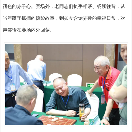
褪色的赤子心。
赛场外，老同志们执手相
谈、畅聊往昔，从
当年蹲守抓捕的惊险故事，到如今含饴弄孙的幸福日常，欢
声笑语在赛场内外回荡。