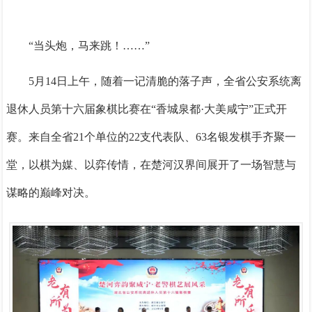
“当头炮，马来跳！……”
5月14日上午，随着一记清脆的落子声，全省公安系统离
退休人员第十六届象棋比赛在“香城泉都·大美咸宁”正式开
赛。来自全省21个单位的22支代表队、63名银发棋手齐聚一
堂，以棋为媒、以弈传情，在楚河汉界间展开了一场智慧与
谋略的巅峰对决。