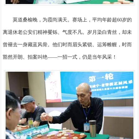
莫道桑榆晚，为霞尚满天。赛场上，平均年龄超60岁的
离退休老公安们精神矍铄、气度不凡。岁月染白青丝，却未
曾褪去一身藏蓝风骨。他们时而眉头紧锁、运筹帷幄，时而
豁然开朗、拍案叫绝——一招一式，仍是当年风采！